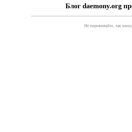
Блог daemony.org п
Не переживайте, так иногд